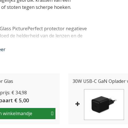
agelijks gebruik: krassen van een
 of stoten tegen scherpe hoeken.
rGlass PicturePerfect protector negatieve
vloed de helderheid van de lenzen en de
eer
ct Lens Protector is eenvoudig, doordat
te priegelen met kleine losse protectors
één keer over de gehele camera module
r Glas
30W USB-C GaN Oplader v
rijs: € 34,98
nder
paart € 5,00
n winkelmandje