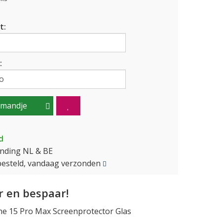
t:
:
lmandje
d
ending NL & BE
besteld, vandaag verzonden
 en bespaar!
e 15 Pro Max Screenprotector Glas