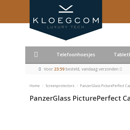
Telefoonhoesjes
Tablet
Voor
23:59
besteld, vandaag verzonden
Home
Screenprotectors
PanzerGlass PicturePerfect C
PanzerGlass PicturePerfect C