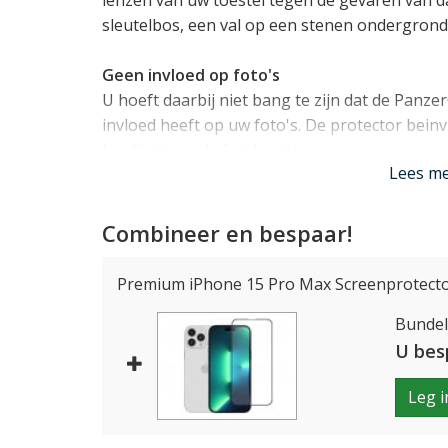
lenzen van uw toestel tegen de gevaren van d
sleutelbos, een val op een stenen ondergrond
Geen invloed op
foto's
U hoeft daarbij niet bang te zijn dat de Panze
invloed heeft op uw foto's. De protector bein
kwaliteit van de foto's niet.
Lees m
Eenvoudig plaatsen met EasyAligner
Het plaatsen van de PanzerGlass PicturePerfe
Combineer en bespaar!
deze uit één geheel bestaat. U hoeft dus niet 
voor elke lens, maar legt de PanzerGlass in 
Premium iPhone 15 Pro Max Screenprotecto
van uw iPhone 15 Pro of 15 Pro Max.
Bundelp
Lees mi
U bes
Leg i