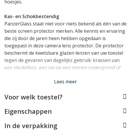
hoesjes.
Kas- en Schokbestendig
PanzerGlass staat niet voor niets bekend als één van de
beste screen protector merken. Alle kennis en ervaring
die zij door de jaren heen hebben opgedaan is
toegepast in deze camera lens protector. De protector
beschermt de kwetsbare glazen lenzen van uw toestel
tegen de gevaren van dagelijks gebruik: krassen van
een sleutelbos, een val op een stenen ondergrond of
stoten tegen scherpe hoeken. Iedere lens protector is
Lees meer
gemaakt van super sterk glas met een zwarte
aluminium ring.
Voor welk toestel?
Geen invloed op
foto's
Eigenschappen
U hoeft daarbij niet bang te zijn dat de PanzerGlass
PicturePerfect protector negatieve invloed heeft op uw
In de verpakking
foto's. De protector beinvloed de helderheid van de