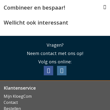
lenzen en de kwaliteit van de foto's niet.
Combineer en bespaar!
Eenvoudig plaatsen met EasyAligner
Het plaatsen van de PanzerGlass Lens Protector hoops
Wellicht ook interessant
is eenvoudig. Je legt ze eenvoudig over de individuele
lenzen van uw toestel waarna ze direct hun
beschermende werk doen.
Vragen?
Lees minder
Neem contact met ons op!
Volg ons online:
Klantenservice
Mijn KloegCom
Contact
Bestellen