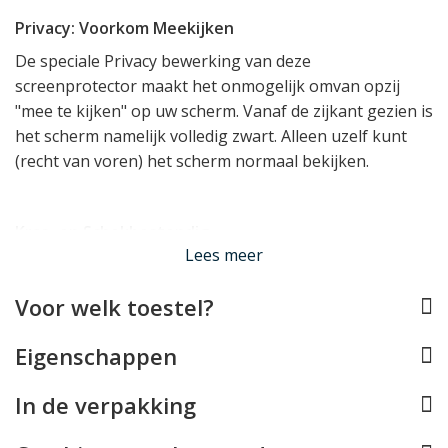
Privacy: Voorkom Meekijken
De speciale Privacy bewerking van deze
screenprotector maakt het onmogelijk omvan opzij
"mee te kijken" op uw scherm. Vanaf de zijkant gezien is
het scherm namelijk volledig zwart. Alleen uzelf kunt
(recht van voren) het scherm normaal bekijken.
Kras- en Schokbestendig
Lees meer
PanzerGlass staat niet voor niets bekend als één van de
beste screen protector merken. Hun display
Voor welk toestel?
bescherming is ontworpen om uw iPhone te
beschermen tegen de gevaren van dagelijks gebruik.
Eigenschappen
Scherpe hoeken van de tafel, een harde val op een
stenen vloer, een krassende sleutelbos tegen het
In de verpakking
scherm: het is allemaal geen probleem voor de kras- en
schokbestendige lagen waaruit de PanzerGlass