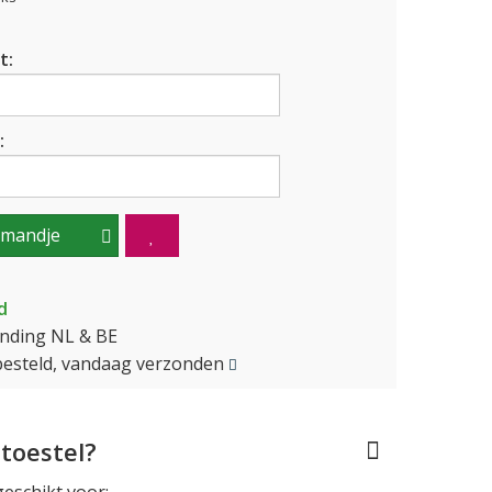
t:
:
lmandje
d
ending NL & BE
besteld, vandaag verzonden
toestel?
geschikt voor: