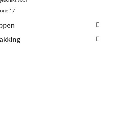
hone 17
appen
pakking