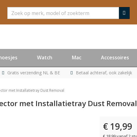
Zoeken
hoesjes
Watch
Mac
Accessoires
Gratis verzending NL & BE
Betaal achteraf, ook zakelijk
ctor met Installatietray Dust Removal
ector met Installatietray Dust Removal
€ 19,99
€ 18,99 vanaf 2 st