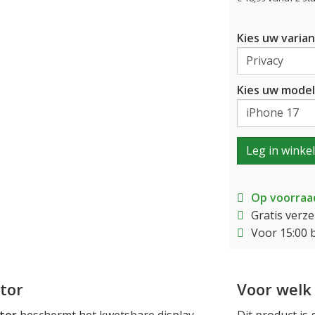
Kies uw varian
Kies uw model
Leg in winke
Op voorraa
Gratis verz
Voor 15:00 
tor
Voor welk 
tor
beschermt het kwetsbare display
Dit product is 