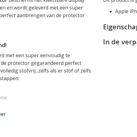
en en wordt geleverd met een super
Apple iP
 perfect aanbrengen van de protector
Eigensch
In de ver
nd!
rd met een super eenvoudig te
u de protector gegarandeerd perfect
lledig stofvrij...zélfs als er stof of zelfs
 stappen:
one
eer
 en geniet van uw perfect aangebrachte