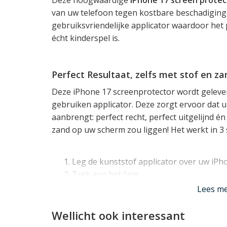
van uw telefoon tegen kostbare beschadiging
gebruiksvriendelijke applicator waardoor het
écht kinderspel is.
Perfect Resultaat, zelfs met stof en za
Deze iPhone 17 screenprotector wordt geleve
gebruiken applicator. Deze zorgt ervoor dat 
aanbrengt: perfect recht, perfect uitgelijnd én vo
zand op uw scherm zou liggen! Het werkt in 3
Leg de kunststof applicator over uw iPh
Trek aan het lipje
Druk in de ronde opening
Lees m
Verwijder vervolgens de kunststof applicator
Wellicht ook interessant
screen protector.