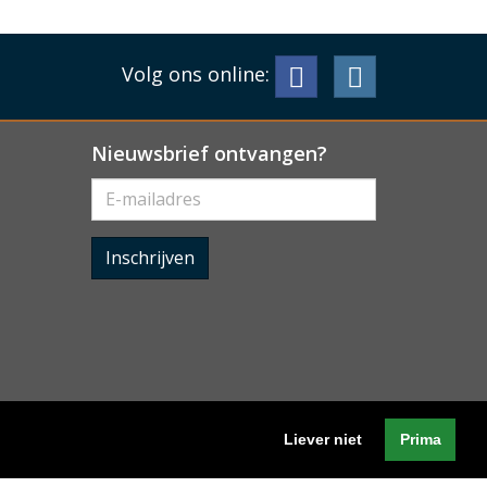
Volg ons online:
Nieuwsbrief ontvangen?
Inschrijven
Liever niet
Prima
Algemene voorwaarden
-
Cookieverklaring
-
Privacyverklaring