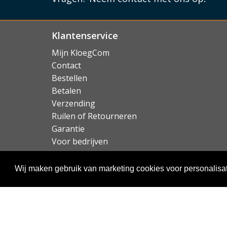
vast op gladde oppervlakken. Hierdoor kan he
het mogelijk om uw telefoon van het dock te 
zijn plek hoeft te houden. Hierdoor is zowel 
Klantenservice
mogelijk.
Mijn KloegCom
Contact
Lees mi
Bestellen
Betalen
Verzending
Ruilen of Retourneren
Garantie
Voor bedrijven
Over KloegCom.nl
Wij maken gebruik van marketing cookies voor personalisat