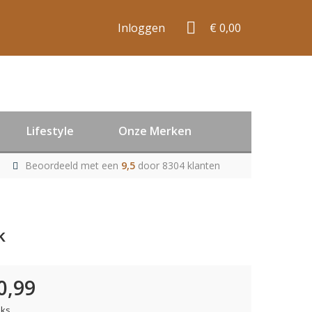
Inloggen
€ 0,00
Lifestyle
Onze Merken
Beoordeeld met een
9,5
door 8304 klanten
k
0,99
uks