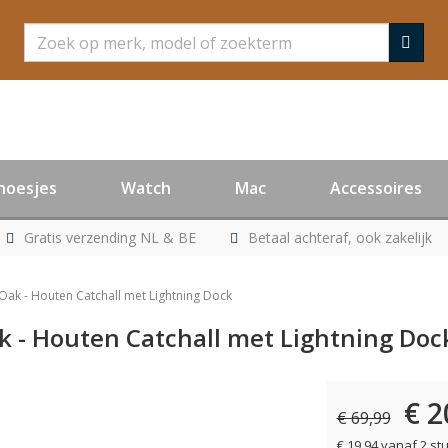
Zoeken
hoesjes
Watch
Mac
Accessoires
Gratis verzending NL & BE
Betaal achteraf, ook zakelijk
k - Houten Catchall met Lightning Dock
 - Houten Catchall met Lightning Doc
€ 2
€ 69,99
€ 19,94 vanaf 2 st