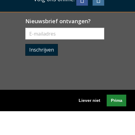
Nieuwsbrief ontvangen?
Inschrijven
Liever niet
Prima
Algemene voorwaarden
-
Cookieverklaring
-
Privacyverklaring