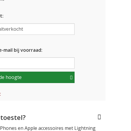
t:
-mail bij voorraad:
de hoogte
t
toestel?
iPhones en Apple accessoires met Lightning