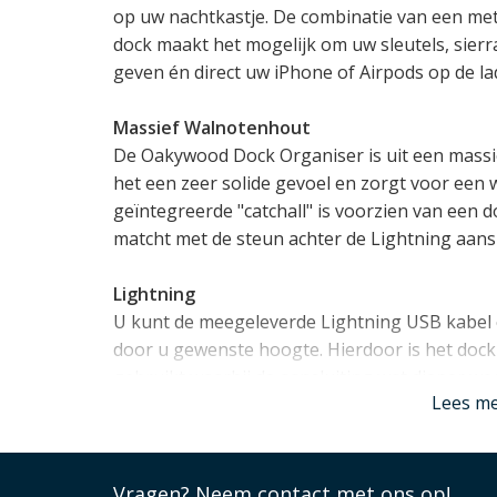
op uw nachtkastje. De combinatie van een met
dock maakt het mogelijk om uw sleutels, sier
geven én direct uw iPhone of Airpods op de lad
Massief Walnotenhout
De Oakywood Dock Organiser is uit een massi
het een zeer solide gevoel en zorgt voor een
geïntegreerde "catchall" is voorzien van een d
matcht met de steun achter de Lightning aansl
Lightning
U kunt de meegeleverde Lightning USB kabel 
door u gewenste hoogte. Hierdoor is het dock
gebruikt waarbij de aansluiting wat dieper weg
Lees m
te gebruiken voor alle iPhones van de laatste 
Met één hand te gebruiken
Dankzij de toepassing van innovatieve micro-s
Vragen?
Neem contact met ons op!