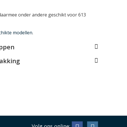
 daarmee onder andere geschikt voor 613
chikte modellen
.
appen
pakking
Volg ons online: