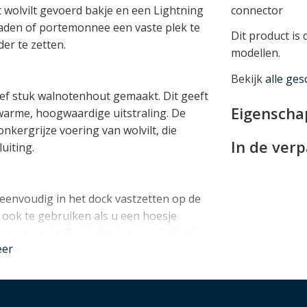
 wolvilt gevoerd bakje en een Lightning
connector
raden of portemonnee een vaste plek te
Dit product is
er te zetten.
modellen.
Bekijk
alle ges
ef stuk walnotenhout gemaakt. Dit geeft
Eigensch
 warme, hoogwaardige uitstraling. De
onkergrijze voering van wolvilt, die
In de ver
uiting.
eenvoudig in het dock vastzetten op de
 ook te gebruiken als u een hoesje
gestopt zit. De Lightning aansluiting is
eer
jaren, alsook de AirPods of AirPods Pro.
uction technologie, staat het dock solide