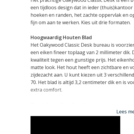
een tijdloos design dat in ieder (thuis)kantoor
hoeken en randen, het zachte oppervlak en 
fijn om aan te werken. Kies uit drie formaten.
Hoogwaardig Houten Blad
Het Oakywood Classic Desk bureau is voorzien
een eiken fineer toplaag van 2 millimeter dik
kwaliteit tegen een gunstige prijs. Het eiken
matte look. Het hout heeft een zichtbare en vo
zijdezacht aan. U kunt kiezen uit 3 verschillen
70. Het blad is altijd 3,2 centimeter dik en is
extra comfort.
Klassieke gedraaide poten
Lees m
Dit bureau van Oakywood is voorzien van klas
gemaakt en onder een hoek van 10.5 graden o
een solide basis te bieden aan het blad.