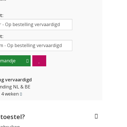
t:
t:
lmandje
ng vervaardigd
ending NL & BE
a. 4 weken
toestel?
gebruiken.