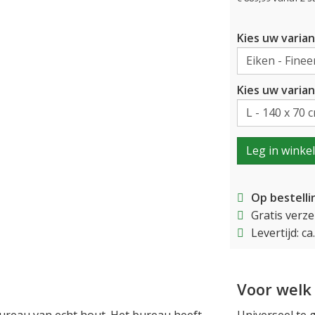
Kies uw varian
Kies uw varian
Leg in winke
Op bestelli
Gratis verz
Levertijd: c
Voor welk 
ureau van echt hout. Het bureau heeft
Universeel te 