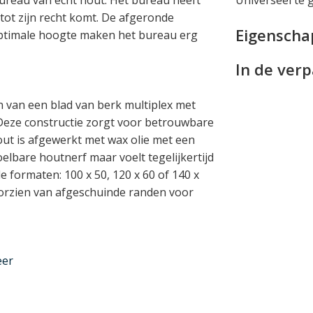
 tot zijn recht komt. De afgeronde
Eigensch
optimale hoogte maken het bureau erg
In de ver
 van een blad van berk multiplex met
. Deze constructie zorgt voor betrouwbare
hout is afgewerkt met wax olie met een
elbare houtnerf maar voelt tegelijkertijd
de formaten: 100 x 50, 120 x 60 of 140 x
 voorzien van afgeschuinde randen voor
eer
sieke poten die op de draaibank zijn
nder het blad staan: de ideale hoek om