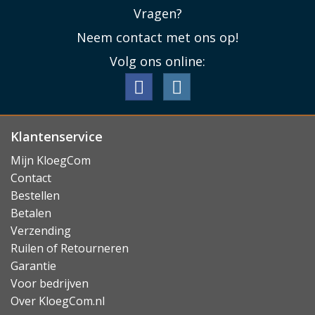
lampje, zodat hij in het donker geen storende gloed af
Vragen?
geeft die uw slaap kan verstoren.
Neem contact met ons op!
Lees minder
Volg ons online:
Klantenservice
Mijn KloegCom
Contact
Bestellen
Betalen
Verzending
Ruilen of Retourneren
Garantie
Voor bedrijven
Over KloegCom.nl