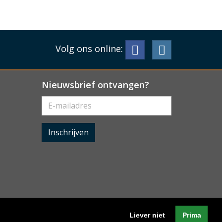
Volg ons online:
Nieuwsbrief ontvangen?
Inschrijven
Liever niet
Prima
Algemene voorwaarden
-
Cookieverklaring
-
Privacyverklaring