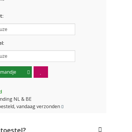
t:
l:
lmandje
d
ending NL & BE
besteld, vandaag verzonden
toestel?