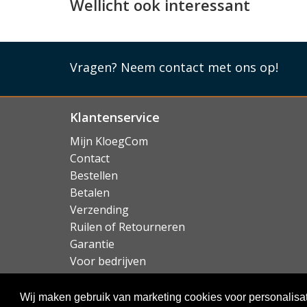
De Samsung Galaxy Xcover7 Pro screenprotec
Wellicht ook interessant
een hardheid van 9H. Dit betekent dat het geh
staat is veel schadelijke energie de absorberen
Vragen?
Neem contact met ons op!
Lees mi
Klantenservice
Mijn KloegCom
Contact
Bestellen
Betalen
Verzending
Ruilen of Retourneren
Garantie
Voor bedrijven
Over KloegCom.nl
Wij maken gebruik van marketing cookies voor personalisat