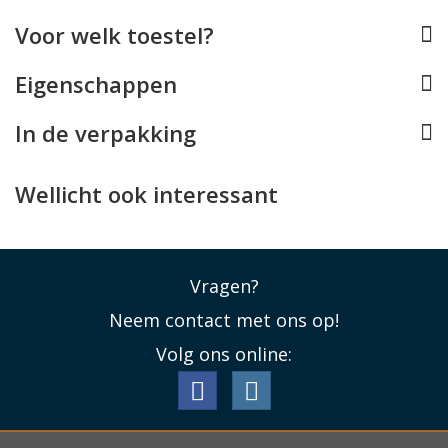
magsafe compatible pashouder of selfie ring stand. Stel
Voor welk toestel?
zelfs de perfecte combi samen met of mix en match
juist voor een unieke look!
Eigenschappen
Lees minder
In de verpakking
Wellicht ook interessant
Vragen?
Neem contact met ons op!
Volg ons online: