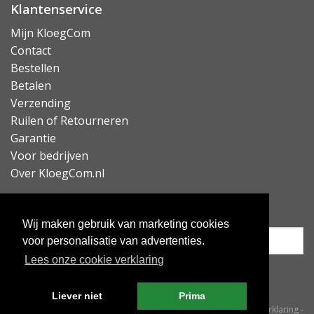
Klantenservice
Mijn KloegCom
Contact
Bestellen
Betalen
Verzending
Ruilen of Retourneren
Garantie
Voor bedrijven
Over KloegCom.nl
Nieuwsbrief ontvangen?
Wij maken gebruik van marketing cookies
voor personalisatie van advertenties.
Lees onze cookie verklaring
Inschrijven
Liever niet
Prima
© KloegCom 2008 - 2026 -
Algemene voorwaarden
-
Cookieverklaring
-