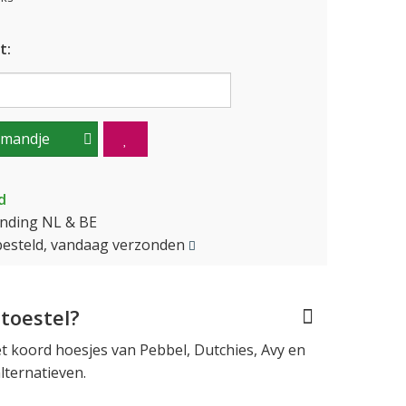
t:
lmandje
d
ending NL & BE
besteld, vandaag verzonden
toestel?
 koord hoesjes van Pebbel, Dutchies, Avy en
lternatieven.