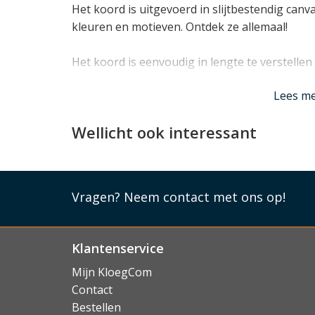
Het koord is uitgevoerd in slijtbestendig canv
kleuren en motieven. Ontdek ze allemaal!
Het koord is eenvoudig in lengte te verstellen
Lees mi
Lees m
Wellicht ook interessant
Vragen?
Neem contact met ons op!
Klantenservice
Mijn KloegCom
Contact
Bestellen