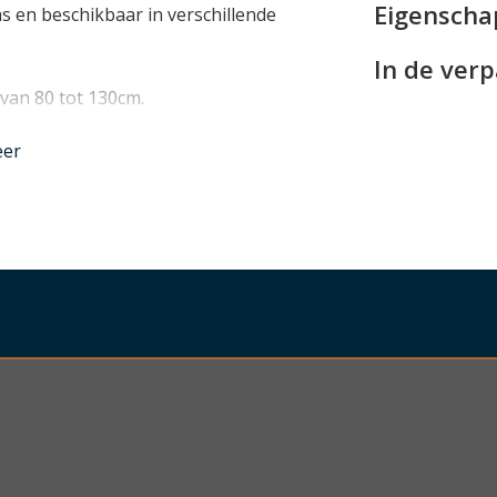
Eigensch
as en beschikbaar in verschillende
In de ver
 van 80 tot 130cm.
nder
eer