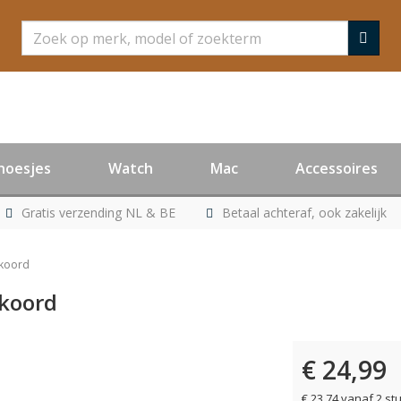
Zoeken
hoesjes
Watch
Mac
Accessoires
Gratis verzending NL & BE
Betaal achteraf, ook zakelijk
nkoord
nkoord
€ 24,99
€ 23,74 vanaf 2 st