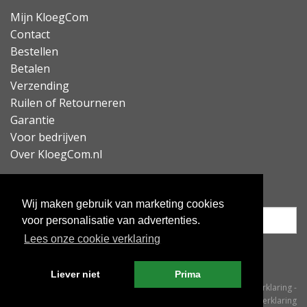
Mijn KloegCom
Contact
Bestellen
Betalen
Verzending
Ruilen of Retourneren
Garantie
Voor bedrijven
Over KloegCom.nl
Nieuwsbrief ontvangen?
Wij maken gebruik van marketing cookies
voor personalisatie van advertenties.
Lees onze cookie verklaring
Inschrijven
Liever niet
Prima
© KloegCom 2008 - 2026 -
Algemene voorwaarden
-
Cookieverklaring
-
Privacyverklaring