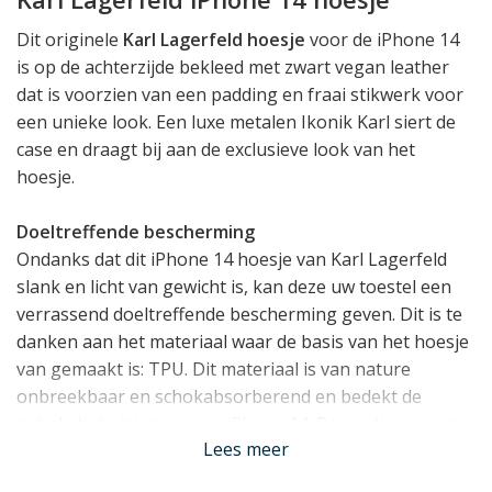
Dit originele
Karl Lagerfeld hoesje
voor de iPhone 14
is op de achterzijde bekleed met zwart vegan leather
dat is voorzien van een padding en fraai stikwerk voor
een unieke look. Een luxe metalen Ikonik Karl siert de
case en draagt bij aan de exclusieve look van het
hoesje.
Doeltreffende bescherming
Ondanks dat dit iPhone 14 hoesje van Karl Lagerfeld
slank en licht van gewicht is, kan deze uw toestel een
verrassend doeltreffende bescherming geven. Dit is te
danken aan het materiaal waar de basis van het hoesje
van gemaakt is: TPU. Dit materiaal is van nature
onbreekbaar en schokabsorberend en bedekt de
gehele behuizing van uw iPhone 14. Bovendien vormt
Lees meer
het ook een klein opstaand randje rond het display én
de camera voor extra bescherming.