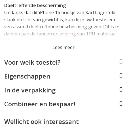
Doeltreffende bescherming
Ondanks dat dit iPhone 16 hoesje van Karl Lagerfeld
slank en licht van gewicht is, kan deze uw toestel een
verrassend doeltreffende bescherming geven. Dit is te
danken aan de randen en voering van TPU materiaal.
Dit materiaal is van nature onbreekbaar en
Lees meer
schokabsorberend en zit op alle hoeken en randen van
uw toestel. Ook vormt het een klein opstaand randje
Voor welk toestel?
rond het display.
Eigenschappen
Past uw iPhone 16 perfect
Het iPhone 16 hoesje van Karl Lagerfeld werd speciaal
In de verpakking
voor deze iPhone ontworpen, en past dan ook als
gegoten. Er is rekening gehouden met alle toetsen,
Combineer en bespaar!
aansluitingen en de camera's. U kunt uw iPhone 16
hierdoor volledig normaal blijven gebruiken. Draadloos
opladen is door de metalen decoratie helaas niet
Wellicht ook interessant
mogelijk.