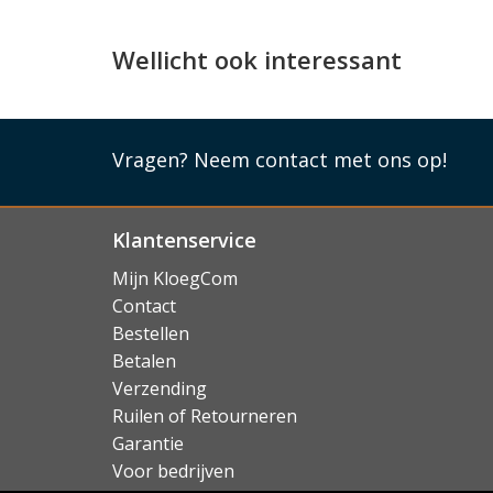
iPhone neemt: deze zijn even helder, scherp en c
toestel met vertrouwen kunt gebruiken in de w
Wellicht ook interessant
Lees mi
Vragen?
Neem contact met ons op!
Klantenservice
Mijn KloegCom
Contact
Bestellen
Betalen
Verzending
Ruilen of Retourneren
Garantie
Voor bedrijven