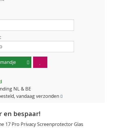
:
lmandje
d
ending NL & BE
besteld, vandaag verzonden
 en bespaar!
 17 Pro Privacy Screenprotector Glas