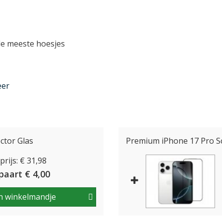
de meeste hoesjes
p maat gemaakt en schuift u daarom
eer
estel. Scheef of verkeerd aanbrengen
dus!
ctor Glas
Premium iPhone 17 Pro S
 van gehard glas, en zijn daardoor zeer
rijs: € 31,98
ndien voor een extra laag bescherming.
paart € 4,00
n winkelmandje
en invloed op de foto's die u met uw