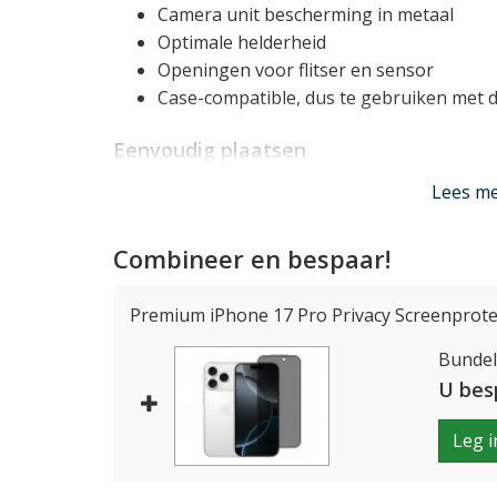
Camera unit bescherming in metaal
Optimale helderheid
Openingen voor flitser en sensor
Case-compatible, dus te gebruiken met 
Eenvoudig plaatsen
De individuele protectors zijn zeer precies o
Lees m
zonder enige moeite over de lenzen van uw to
kan eigenlijk niet: altijd een perfect resultaat 
Combineer en bespaar!
Krasbestendig
Premium iPhone 17 Pro Privacy Screenprote
De iPhone 17 Pro lens protectors zijn gemaakt
Bundelp
krasbestendig. De aluminium rand zorgt bove
U bes
Geen invloed op
foto's
Leg i
Deze iPhone 17 Pro camera protector heeft ge