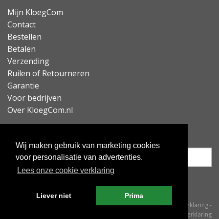
Mijn KloegCom
Contact
Bestellen
Betalen
Verzending
Ruilen of Retourneren
Garantie
Voor bedrijven
Over KloegCom.nl
Nieuwsbrief ontvangen?
Wij maken gebruik van marketing cookies
voor personalisatie van advertenties.
Lees onze cookie verklaring
Inschrijven
Liever niet
Prima
© KloegCom 2008 - 2026 -
Algemene voorwaarden
-
Cookieverklaring
-
Privacyverklaring