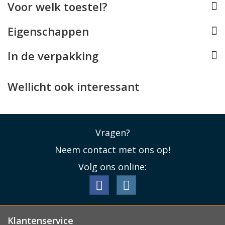
Voor welk toestel?
van een reistrolley kunt schuiven. Ideaal voor een korte
(business)trip!
Eigenschappen
Afneembare schouderband
In de verpakking
De Guess laptoptas kan aan de handvatten gedragen
worden en wordt daarnaast met een afneembare,
verstelbare schouderband geleverd.
Wellicht ook interessant
Lees minder
Vragen?
Neem contact met ons op!
Volg ons online:
Klantenservice