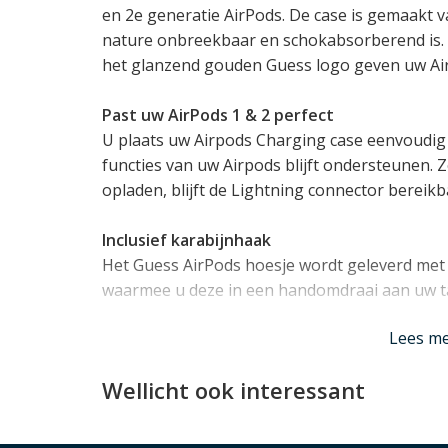
en 2e generatie AirPods. De case is gemaakt v
nature onbreekbaar en schokabsorberend is. De
het glanzend gouden Guess logo geven uw Air
Past uw AirPods 1 & 2 perfect
U plaats uw Airpods Charging case eenvoudig i
functies van uw Airpods blijft ondersteunen. 
opladen, blijft de Lightning connector bereik
Inclusief karabijnhaak
Het Guess AirPods hoesje wordt geleverd met
waarmee u deze in een handomdraai aan uw tas
Lees mi
Lees m
Wellicht ook interessant