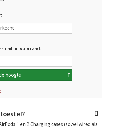
t:
-mail bij voorraad:
de hoogte
t
toestel?
AirPods 1 en 2 Charging cases (zowel wired als