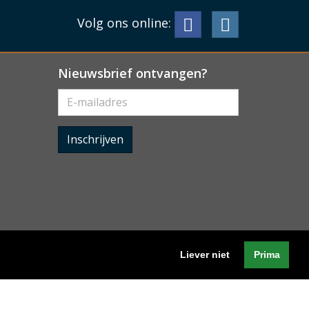
Volg ons online:
Nieuwsbrief ontvangen?
Inschrijven
Liever niet
Prima
Algemene voorwaarden
-
Cookieverklaring
-
Privacyverklaring