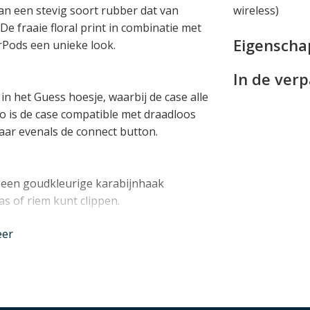
an een stevig soort rubber dat van
wireless)
 fraaie floral print in combinatie met
Eigensch
Pods een unieke look.
In de ver
n het Guess hoesje, waarbij de case alle
Zo is de case compatible met draadloos
baar evenals de connect button.
 een goudkleurige karabijnhaak
 of riem kunt clippen.
nder
eer