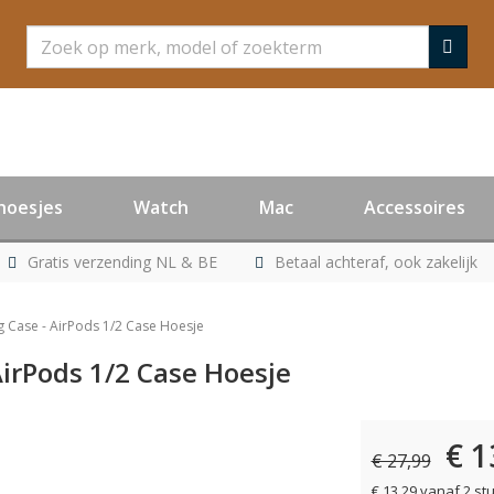
Zoeken
hoesjes
Watch
Mac
Accessoires
Gratis verzending NL & BE
Betaal achteraf, ook zakelijk
g Case - AirPods 1/2 Case Hoesje
AirPods 1/2 Case Hoesje
€ 1
€ 27,99
€ 13,29 vanaf 2 st