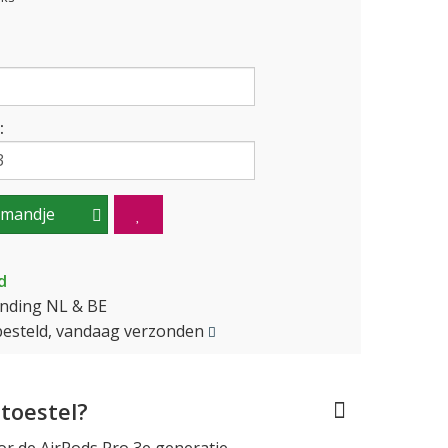
:
lmandje
d
ending NL & BE
besteld, vandaag verzonden
toestel?
r de AirPods Pro 3e generatie