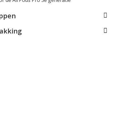
appen
pakking