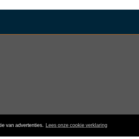
nder
ie van advertenties.
Lees onze cookie verklaring
© KloegCom 2008 - 2026 -