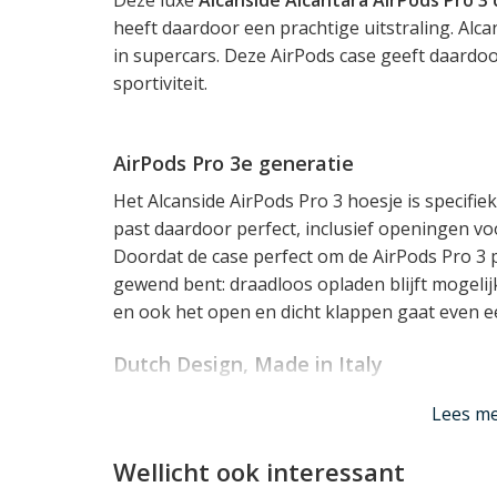
heeft daardoor een prachtige uitstraling. Alc
in supercars. Deze AirPods case geeft daardoo
sportiviteit.
AirPods Pro 3e generatie
Het Alcanside AirPods Pro 3 hoesje is specifi
past daardoor perfect, inclusief openingen voo
Doordat de case perfect om de AirPods Pro 3 p
gewend bent: draadloos opladen blijft mogelijk
en ook het open en dicht klappen gaat even een
Dutch Design, Made in Italy
Alcanside is een merk van Nederlandse oorsp
Lees m
direct een streepje voor heeft! De accessoires 
vervaardigd, en zijn verkrijgbaar voor alle A
Wellicht ook interessant
iPad en Apple Watch.