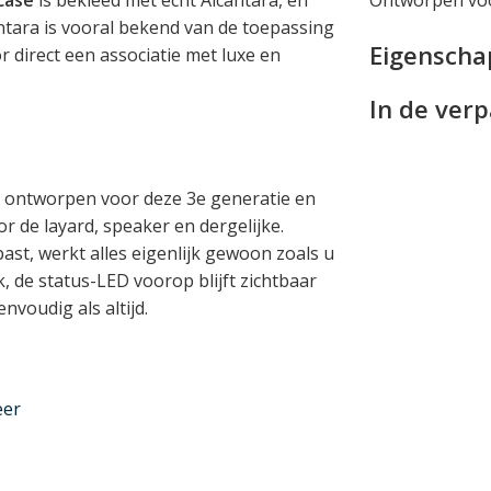
antara is vooral bekend van de toepassing
Eigensch
r direct een associatie met luxe en
In de ver
ek ontworpen voor deze 3e generatie en
r de layard, speaker en dergelijke.
ast, werkt alles eigenlijk gewoon zoals u
, de status-LED voorop blijft zichtbaar
voudig als altijd.
rong, waarmee het merk wat ons betreft
eer
van dit merk worden in Italië
pple devices zoals uw iPhone, MacBook