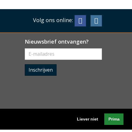
Volg ons online:
Nieuwsbrief ontvangen?
Inschrijven
Liever niet
Prima
Algemene voorwaarden
-
Cookieverklaring
-
Privacyverklaring