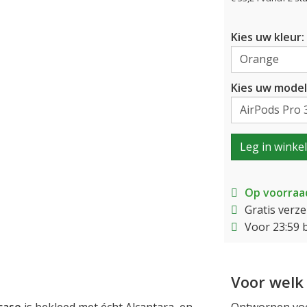
Kies uw kleur:
Kies uw model
Leg in winke
Op voorraa
Gratis verz
Voor 23:59 
Voor welk 
case
is bekleed met écht Alcantara, en
Ontworpen voo