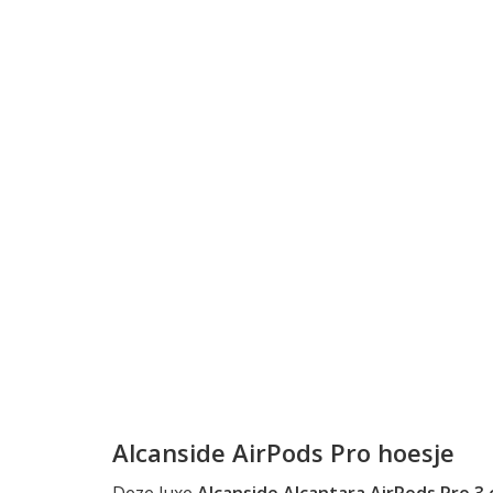
Alcanside AirPods Pro hoesje
Deze luxe
Alcanside Alcantara AirPods Pro 3 