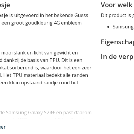
sje
Voor welk 
esje
is uitgevoerd in het bekende Guess
Dit product is 
r een groot goudkleurig 4G embleem
Samsung 
Eigensch
mooi slank en licht van gewicht en
In de ver
dankzij de basis van TPU. Dit is een
okabsorberend is, waardoor het een zeer
. Het TPU materiaal bedekt alle randen
een klein opstaand randje rond het
 de Samsung Galaxy S24+ en past daarom
ken, de USB aansluiting blijft vrij en de
eer
as is deze case door het Guess embleem