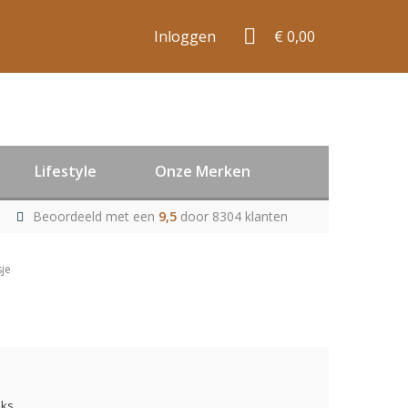
Inloggen
€ 0,00
Lifestyle
Onze Merken
Beoordeeld met een
9,5
door 8304 klanten
je
uks