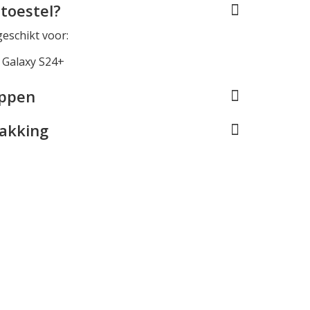
toestel?
geschikt voor:
Galaxy S24+
appen
pakking