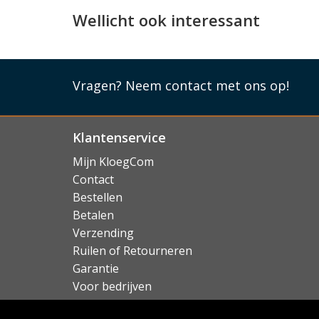
achterop niet compatible met draadloos oplad
Wellicht ook interessant
Lees mi
Vragen?
Neem contact met ons op!
Klantenservice
Mijn KloegCom
Contact
Bestellen
Betalen
Verzending
Ruilen of Retourneren
Garantie
Voor bedrijven
Over KloegCom.nl