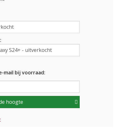
:
-mail bij voorraad:
de hoogte
t