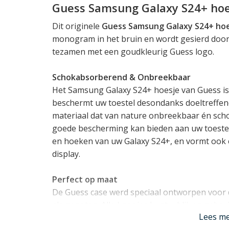
Guess Samsung Galaxy S24+ hoe
Dit originele
Guess Samsung Galaxy S24+ ho
monogram in het bruin en wordt gesierd doo
tezamen met een goudkleurig Guess logo.
Schokabsorberend & Onbreekbaar
Het Samsung Galaxy S24+ hoesje van Guess is 
beschermt uw toestel desondanks doeltreffend 
materiaal dat van nature onbreekbaar én sch
goede bescherming kan bieden aan uw toestel
en hoeken van uw Galaxy S24+, en vormt ook 
display.
Perfect op maat
De Guess case werd speciaal ontworpen voor
als gegoten. Alle knopjes kunt u blijven gebrui
Lees m
camera's kunnen hun werk blijven doen. Hela