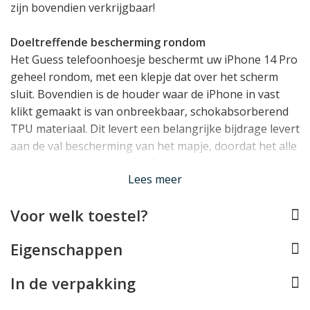
zijn bovendien verkrijgbaar!
Doeltreffende bescherming rondom
Het Guess telefoonhoesje beschermt uw iPhone 14 Pro
geheel rondom, met een klepje dat over het scherm
sluit. Bovendien is de houder waar de iPhone in vast
klikt gemaakt is van onbreekbaar, schokabsorberend
TPU materiaal. Dit levert een belangrijke bijdrage levert
aan de val bescherming van het mapje, doordat het alle
randen en hoeken bedekt. Bovendien zorgt het voor
Lees meer
een klein opstaand randje rond het display.
Voor welk toestel?
Pashouder en Stand
Dit Guess hoesje voegt bovendien handige
Eigenschappen
functionaliteit toe in de vorm van een standaardje en
een pasjeshouder met vakjes voor 3 passen in de
In de verpakking
voering van het klepje.