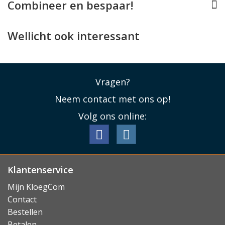
Combineer en bespaar!
Perfect op maat
Deze Guess case werd speciaal voor de iPhone 14 Plus
Wellicht ook interessant
en iPhone 15 Plus ontworpen, en past daarom als
gegoten. Alle knopjes, aansluitingen en de camera's
blijven daarbij vrij en de case is compatible met
Vragen?
draadloos opladen
. Helaas is de case niet geschikt voor
laden met MagSafe opladers.
Neem contact met ons op!
Lees minder
Volg ons online:
Klantenservice
Mijn KloegCom
Contact
Bestellen
Betalen