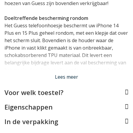
hoezen van Guess zijn bovendien verkrijgbaar!
Doeltreffende bescherming rondom
Het Guess telefoonhoesje beschermt uw iPhone 14
Plus en 15 Plus geheel rondom, met een klepje dat over
het scherm sluit. Bovendien is de houder waar de
iPhone in vast klikt gemaakt is van onbreekbaar,
schokabsorberend TPU materiaal. Dit levert een
belangrijke bijdrage levert aan de val bescherming van
het mapje, doordat het alle randen en hoeken bedekt.
Lees meer
Bovendien zorgt het voor een klein opstaand randje
rond het display.
Voor welk toestel?
Pashouder en Stand
Eigenschappen
Dit Guess hoesje voegt bovendien handige
functionaliteit toe in de vorm van een standaardje en
In de verpakking
een pasjeshouder met vakjes voor 3 passen in de
voering van het klepje.