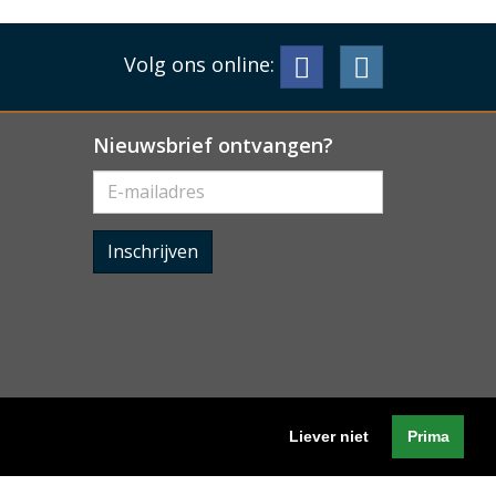
Volg ons online:
Nieuwsbrief ontvangen?
Inschrijven
Liever niet
Prima
Algemene voorwaarden
-
Cookieverklaring
-
Privacyverklaring