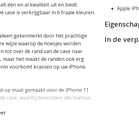
alt één en al kwaliteit uit en biedt
Apple iP
case is verkrijgbaar in 6 fraaie kleuren.
Eigensch
 alleen gekenmerkt door het prachtige
In de ver
ere wijze waarop de hoesjes worden
n tot over de rand van de case naar
uit, maar het maakt de randen ook erg
nnenin voorkomt krassen op uw iPhone.
iaal op maat gemaakt voor de iPhone 11
de case, waarbij bovendien alle toetsen,
s dit telefoonhoesje compatible met
eer
nder