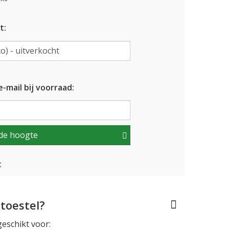
t:
-mail bij voorraad:
de hoogte
t
toestel?
geschikt voor: