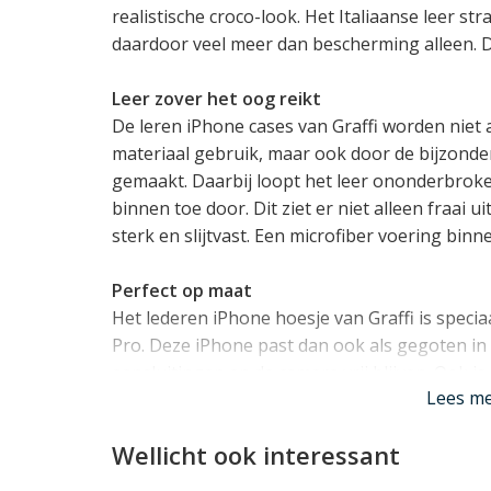
realistische croco-look. Het Italiaanse leer stra
daardoor veel meer dan bescherming alleen. De 
Leer zover het oog reikt
De leren iPhone cases van Graffi worden niet
materiaal gebruik, maar ook door de bijzond
gemaakt. Daarbij loopt het leer ononderbroke
binnen toe door. Dit ziet er niet alleen fraai 
sterk en slijtvast. Een microfiber voering bi
Perfect op maat
Het lederen iPhone hoesje van Graffi is spec
Pro. Deze iPhone past dan ook als gegoten in 
aansluitingen en de camera vrij blijven. Ook i
Lees m
draadloos opladen.
Lees mi
Wellicht ook interessant