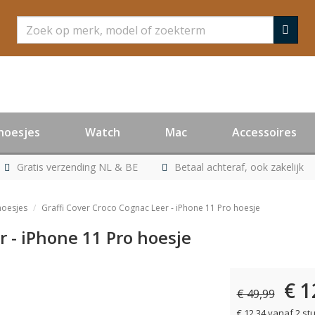
Zoeken
hoesjes
Watch
Mac
Accessoires
Gratis verzending NL & BE
Betaal achteraf, ook zakelijk
hoesjes
Graffi Cover Croco Cognac Leer - iPhone 11 Pro hoesje
r - iPhone 11 Pro hoesje
€ 1
€ 49,99
€ 12,34 vanaf 2 st