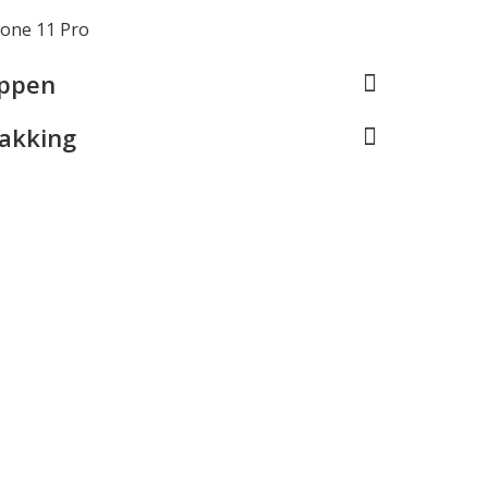
hone 11 Pro
appen
pakking