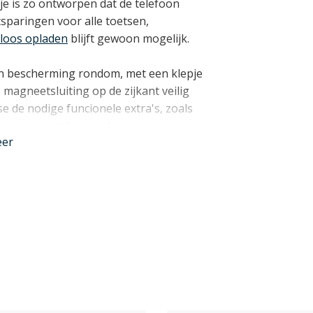
je is zo ontworpen dat de telefoon
uitsparingen voor alle toetsen,
loos opladen
blijft gewoon mogelijk.
an bescherming rondom, met een klepje
magneetsluiting op de zijkant veilig
e de nodige funcionele extra's, zoals
3 passen opgeborgen kunnen, een
eer
n handig
standaardje
.
nder