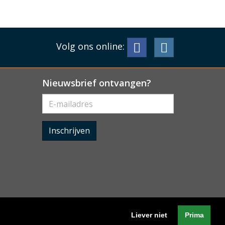
Volg ons online:
Nieuwsbrief ontvangen?
Inschrijven
Liever niet
Prima
Algemene voorwaarden
-
Cookieverklaring
-
Privacyverklaring