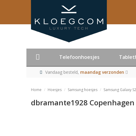
Telefoonhoesjes
Tablet
Vandaag besteld,
maandag verzonden
Home
Hoesjes
Samsung hoesjes
Samsung Galaxy S2
dbramante1928 Copenhagen S