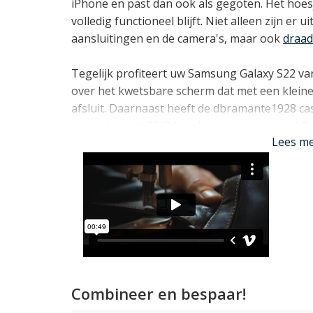
iPhone en past dan ook als gegoten. Het hoes
volledig functioneel blijft. Niet alleen zijn er 
aansluitingen en de camera's, maar ook
draad
Tegelijk profiteert uw Samsung Galaxy S22 v
over het kwetsbare scherm dat met een kleine 
afsluit. Daarnaast heeft de dbramante1928 cas
een vakje met RFID bescherming waarin tot 
Lees m
steekvakje voor briefgeld of bonnetjes én ee
Lees mi
Combineer en bespaar!