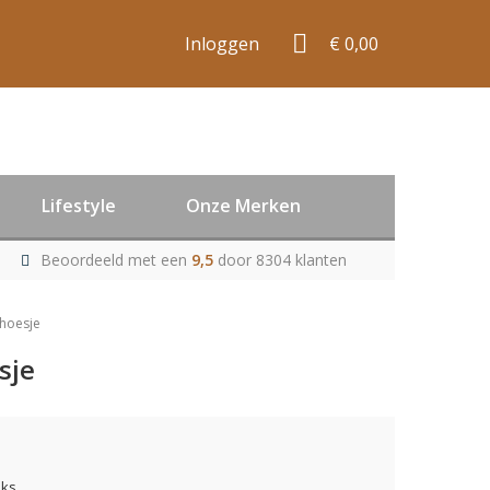
Inloggen
€ 0,00
Lifestyle
Onze Merken
Beoordeeld met een
9,5
door 8304 klanten
hoesje
sje
uks