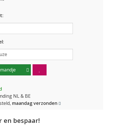
t:
l:
lmandje
d
ending NL & BE
teld,
maandag verzonden
 en bespaar!