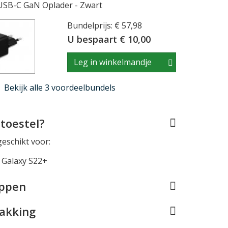
USB-C GaN Oplader - Zwart
Bundelprijs: € 57,98
U bespaart € 10,00
Leg in winkelmandje
Bekijk alle 3 voordeelbundels
toestel?
geschikt voor:
Galaxy S22+
appen
pakking