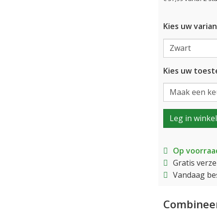
Kies uw varian
Kies uw toeste
Leg in winke
Op voorraa
Gratis verz
Vandaag bes
Combineer