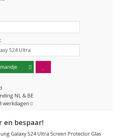
:
lmandje
d
ending NL & BE
2-3 werkdagen
 en bespaar!
ng Galaxy S24 Ultra Screen Protector Glas