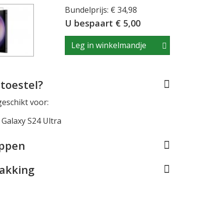
Bundelprijs: € 34,98
U bespaart € 5,00
Leg in winkelmandje
toestel?
geschikt voor:
Galaxy S24 Ultra
appen
pakking