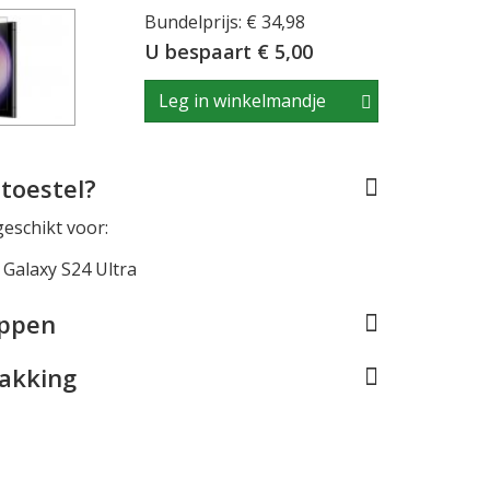
Bundelprijs: € 34,98
U bespaart € 5,00
Leg in winkelmandje
toestel?
geschikt voor:
Galaxy S24 Ultra
appen
pakking