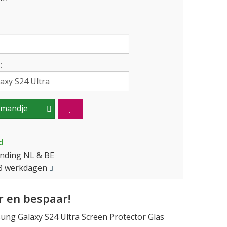
:
lmandje
d
ending NL & BE
2-3 werkdagen
 en bespaar!
ng Galaxy S24 Ultra Screen Protector Glas