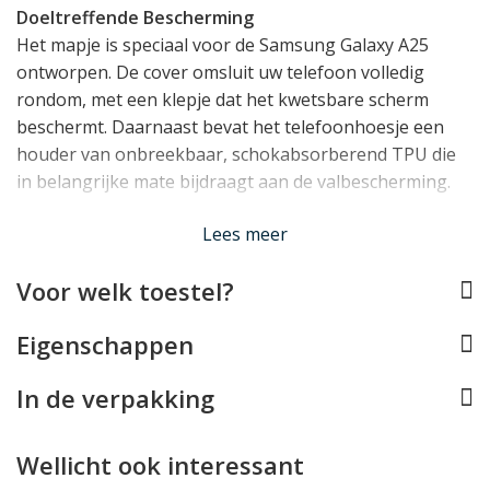
Doeltreffende Bescherming
Het mapje is speciaal voor de Samsung Galaxy A25
ontworpen. De cover omsluit uw telefoon volledig
rondom, met een klepje dat het kwetsbare scherm
beschermt. Daarnaast bevat het telefoonhoesje een
houder van onbreekbaar, schokabsorberend TPU die
in belangrijke mate bijdraagt aan de valbescherming.
Lees meer
Licht, Slank, Perfect op Maat
Dankzij de onzichtbaar weggewerkte magneetsluiting
Voor welk toestel?
is dit Samsung Galaxy A25 hoesje opvallend slank. Er is
bovendien rekening gehouden met alle toetsen,
Eigenschappen
aansluitingen en de camera van de Galaxy A25, zodat
uw toestel normaal blijft functioneren.
In de verpakking
Extra functionaliteit
De Samsung Galaxy A25 case beschikt over 2 vakjes
Wellicht ook interessant
voor pasjes en een steekvakje voor briefgeld en