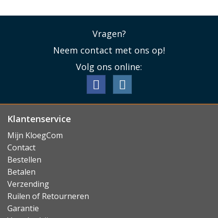
bonnetjes in de voering van het klepje. Daarnaast kan
het telefoonhoesje ook als standaardje gebruikt
worden, zodat u de Galaxy A25 in een handomdraai
Vragen?
rechtop kunt zetten.
Neem contact met ons op!
Lees minder
Volg ons online:
Klantenservice
Mijn KloegCom
Contact
Bestellen
Betalen
Verzending
Ruilen of Retourneren
Garantie