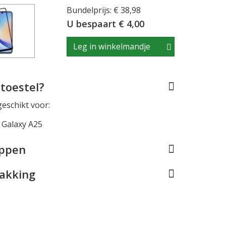
Bundelprijs: € 38,98
U bespaart € 4,00
Leg in winkelmandje
toestel?
geschikt voor:
Galaxy A25
appen
pakking