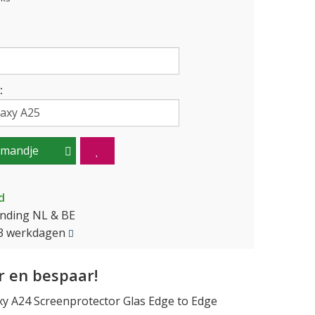
:
lmandje
d
ending NL & BE
2-3 werkdagen
 en bespaar!
y A24 Screenprotector Glas Edge to Edge