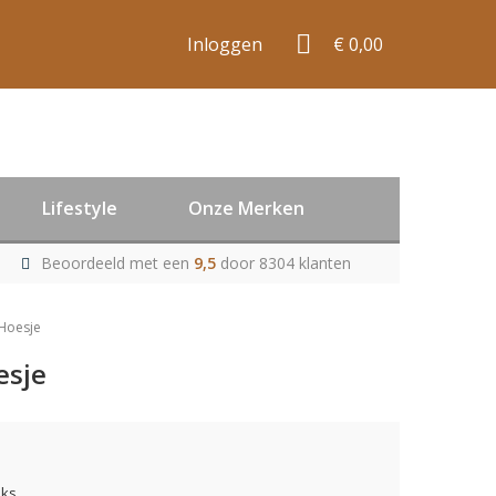
Inloggen
€ 0,00
Lifestyle
Onze Merken
Beoordeeld met een
9,5
door 8304 klanten
Hoesje
esje
uks