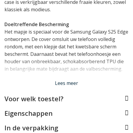
case is verkrijgbaar verschillende fraaie kleuren, zowel
klassiek als modieus.
Doeltreffende Bescherming
Het mapje is speciaal voor de Samsung Galaxy S25 Edge
ontworpen. De cover omsluit uw telefoon volledig
rondom, met een klepje dat het kwetsbare scherm
beschermt. Daarnaast bevat het telefoonhoesje een
houder van onbreekbaar, schokabsorberend TPU die
in belangrijke mate bijdraagt aan de valbescherming.
Lees meer
Licht, Slank, Perfect op Maat
Dankzij de slim weggewerkte magneetsluiting is dit
Voor welk toestel?
Samsung Galaxy S25 Edge hoesje opvallend slank, met
een volledig vlakke voor- én achterzijde. Hierdoor glijdt
Eigenschappen
dit hoesje eenvoudig in een broekzak of vakje. Er is
bovendien rekening gehouden met alle toetsen,
In de verpakking
aansluitingen en de camera van de Galaxy S25 Edge,