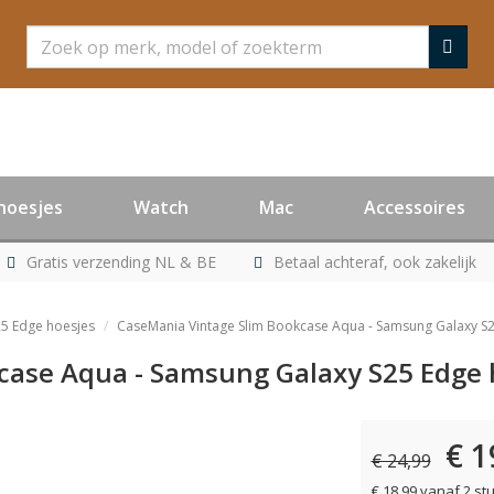
Zoeken
hoesjes
Watch
Mac
Accessoires
Gratis verzending NL & BE
Betaal achteraf, ook zakelijk
5 Edge hoesjes
CaseMania Vintage Slim Bookcase Aqua - Samsung Galaxy S
case Aqua - Samsung Galaxy S25 Edge 
€ 1
€ 24,99
€ 18,99 vanaf 2 st