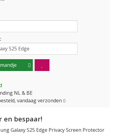
:
lmandje
d
ending NL & BE
besteld, vandaag verzonden
 en bespaar!
ng Galaxy S25 Edge Privacy Screen Protector