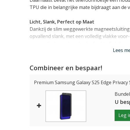
Daarnaast bevat het telefoonhoesje een hou
TPU die in belangrijke mate bijdraagt aan de 
Licht, Slank, Perfect op Maat
Dankzij de slim weggewerkte magneetsluiting
opvallend slank, met een volledig vlakke voor- 
eenvoudig in een broekzak of vakje. Er is bo
Lees m
toetsen, aansluitingen en de camera van de G
blijft functioneren. Zelfs
draadloos laden
in mo
Combineer en bespaar!
Extra functionaliteit
De Samsung Galaxy S25 Edge case beschikt ove
Premium Samsung Galaxy S25 Edge Privacy 
steekvakje voor briefgeld en bonnetjes in de 
Bundelp
telefoonhoesje ook als standaardje gebruikt 
een handomdraai rechtop kunt zetten.
U bes
Lees mi
Leg i