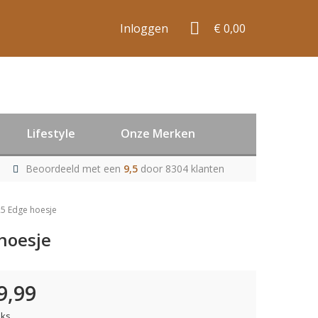
Inloggen
€ 0,00
Lifestyle
Onze Merken
Beoordeeld met een
9,5
door 8304 klanten
25 Edge hoesje
hoesje
9,99
uks