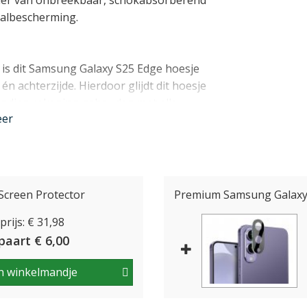
der van onbreekbaar, schokabsorberend
valbescherming.
 is dit Samsung Galaxy S25 Edge hoesje
én achterzijde. Hierdoor glijdt dit hoesje
vendien rekening gehouden met alle
eer
alaxy S25 Edge, zodat uw toestel normaal
gelijk met dit hoesje om uw toestel!
r 2 vakjes voor pasjes en een
Screen Protector
Premium Samsung Galaxy 
voering van het klepje. Daarnaast kan het
rijs: € 31,98
worden, zodat u de Galaxy S25 Edge in
paart € 6,00
nder
n winkelmandje