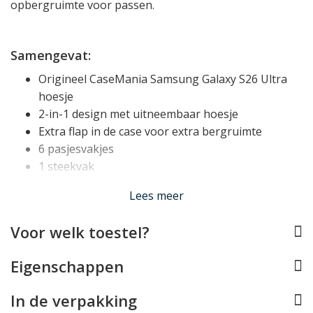
opbergruimte voor passen.
Samengevat:
Origineel CaseMania Samsung Galaxy S26 Ultra
hoesje
2-in-1 design met uitneembaar hoesje
Extra flap in de case voor extra bergruimte
6 pasjesvakjes
1 steekvak
Hoogwaardig kunstleer met stijlvolle uitstraling
Lees meer
Doeltreffende bescherming dankzij TPU basis
Past uw Samsung Galaxy S26 Ultra perfect
Voor welk toestel?
Let op
: werkt niet met draadloos laden
Eigenschappen
Uitneembare Samsung Galaxy S26 Ultra Case
Deze CaseMania 2in1 bookcase beschikt over een
In de verpakking
magnetisch uitneembaar Samsung Galaxy S26 Ultra