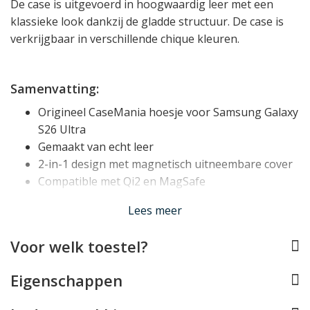
De case is uitgevoerd in hoogwaardig leer met een
klassieke look dankzij de gladde structuur. De case is
verkrijgbaar in verschillende chique kleuren.
Samenvatting:
Origineel CaseMania hoesje voor Samsung Galaxy
S26 Ultra
Gemaakt van echt leer
2-in-1 design met magnetisch uitneembare cover
Compatible met Qi2 en MagSafe
3 pasjesvakjes
Lees meer
1 steekvak voor briefgeld of bonnetjes
Doeltreffende bescherming dankzij basis van TPU
Voor welk toestel?
materiaal
Verhoogd randje rond scherm en camera
Eigenschappen
Houdt rekening met alle toetsen, aansluitingen en
camera's