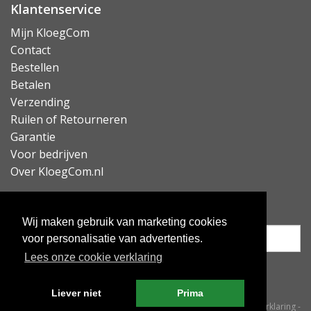
Klantenservice
Mijn KloegCom
Contact
Bestellen
Betalen
Verzending
Ruilen of Retourneren
Garantie
Voor bedrijven
Over KloegCom.nl
Nieuwsbrief ontvangen?
Wij maken gebruik van marketing cookies
voor personalisatie van advertenties.
Lees onze cookie verklaring
Inschrijven
Liever niet
Prima
© KloegCom 2008 - 2026 -
Algemene voorwaarden
-
Cookieverklaring
-