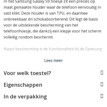
In het Samsung Galaxy S9 hoesje zit een precies op
maat gemaakte houder waar de telefoon eenvoudig in
vast klikt. Deze houder is van TPU, en daarmee
onbreekbaar én schokabsorberend. Dit legt de basis
voor de uitstekende bescherming van het
telefoonhoesje, die dankzij een klepje voor het scherm
volledig rondom beschermt.
Naast bescherming is de functionaliteit bij de Samsung
Galaxy S9 case niet vergeten. Het toestel zelf blijft in
Lees meer
het hoesje normaal te gebruiken, doordat er rekening
gehouden is met alle toetsen, aansluitingen en de
Voor welk toestel?
camera. Daarnaast heeft de case ruimte voor
pasjes
en
briefgeld, en ontbreekt ook een handig
standaardje
Eigenschappen
niet.
In de verpakking
Lees minder