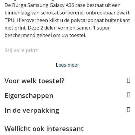
De Burga Samsung Galaxy A36 case bestaat uit een
binnenlaag van schokabsorberend, onbreekbaar zwart
TPU. Hieroverheen klikt u de polycarbonaat buitenkant
met print. Deze 2 delen vormen samen 1 super
beschermend geheel om uw toestel.
Stijlvolle print
Deze print uit de Burga Collectie geeft het hoesje een
Lees meer
unieke uitstraling waarmee uw iPhone van een
generiek toestel verandert in een uiting van uw
Voor welk toestel?
persoonlijke stijl! De kwaliteit van de print is zeer hoog,
zodat deze niet kan wegslijten of vervagen. Bovendien
Eigenschappen
heeft de case een elegante, krasbestendige hoogglans
afwerking.
In de verpakking
Past de Samsung Galaxy A36 perfect
De pasvorm van dit Burga hoesje voor de Samsung
Wellicht ook interessant
Galaxy A36 is perfect. De case werd immers speciaal