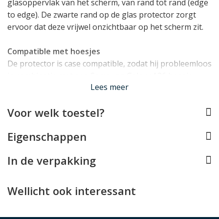
glasoppervlak van het scherm, van rand tot rand (edge
to edge). De zwarte rand op de glas protector zorgt
ervoor dat deze vrijwel onzichtbaar op het scherm zit.
Compatible met hoesjes
De protector is case compatible, zodat hij probleemloos
in combinatie met een Samsung Galaxy A36 hoesje
Lees meer
gebruikt kan worden.
Voor welk toestel?
Hoge hardheid van 9H
De Samsung Galaxy A36 screenprotector is gemaakt
Eigenschappen
van tempered glass met een hardheid van 9H. Dit
betekent dat het geharde glas extreem krasbestendig
In de verpakking
is en in staat is veel schadelijke energie de absorberen
bij directe impact.
Wellicht ook interessant
Lees minder