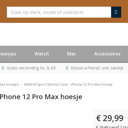
Zoeken
hoesjes
Watch
Mac
Accessoires
Gratis verzending NL & BE
Betaal achteraf, ook zakelijk
Max hoesjes
BMW M Sport Stitches Case - iPhone 12 Pro Max hoesje
iPhone 12 Pro Max hoesje
€ 29,99
€ 28,49 vanaf 2 st