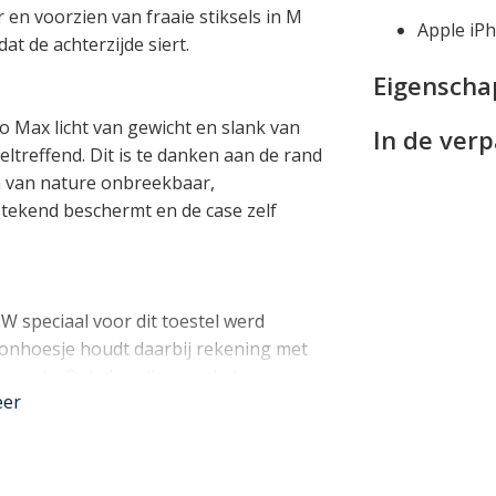
en voorzien van fraaie stiksels in M
Apple iP
 de achterzijde siert.
Eigensch
 Max licht van gewicht en slank van
In de ver
ltreffend. Dit is te danken aan de rand
en van nature onbreekbaar,
tekend beschermt en de case zelf
 speciaal voor dit toestel werd
foonhoesje houdt daarbij rekening met
camera's. Ook
draadloos opladen en
eer
one in het BMW hoesje zit.
nder