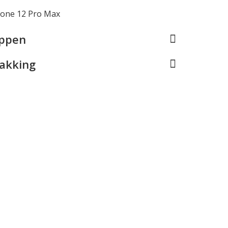
hone 12 Pro Max
appen
pakking