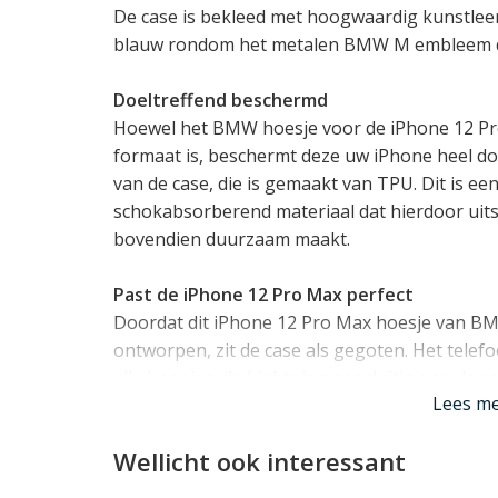
De case is bekleed met hoogwaardig kunstleer 
blauw rondom het metalen BMW M embleem dat
Doeltreffend beschermd
Hoewel het BMW hoesje voor de iPhone 12 Pro
formaat is, beschermt deze uw iPhone heel doe
van de case, die is gemaakt van TPU. Dit is e
schokabsorberend materiaal dat hierdoor uits
bovendien duurzaam maakt.
Past de iPhone 12 Pro Max perfect
Doordat dit iPhone 12 Pro Max hoesje van BMW
ontworpen, zit de case als gegoten. Het tele
alle knopjes, de Lightning aansluiting en de 
Lees m
MagSafe
blijft gewoon mogelijk terwijl uw iPh
Lees mi
Wellicht ook interessant