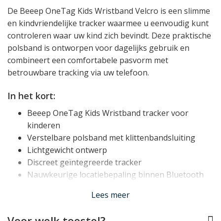
De Beeep OneTag Kids Wristband Velcro is een slimme
en kindvriendelijke tracker waarmee u eenvoudig kunt
controleren waar uw kind zich bevindt. Deze praktische
polsband is ontworpen voor dagelijks gebruik en
combineert een comfortabele pasvorm met
betrouwbare tracking via uw telefoon.
In het kort:
Beeep OneTag Kids Wristband tracker voor
kinderen
Verstelbare polsband met klittenbandsluiting
Lichtgewicht ontwerp
Discreet geïntegreerde tracker
Nauwkeurige locatiebepaling binnen Bluetooth
bereik
Lees meer
Werkt met Apple Zoek mijn netwerk of Android
Vind mijn apparaat netwerk
Voor welk toestel?