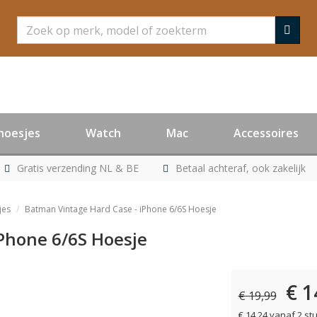
Zoeken
hoesjes
Watch
Mac
Accessoires
Gratis verzending NL & BE
Betaal achteraf, ook zakelijk
jes
Batman Vintage Hard Case - iPhone 6/6S Hoesje
Phone 6/6S Hoesje
€ 1
er leverbaar
€ 19,99
€ 14,24 vanaf 2 st