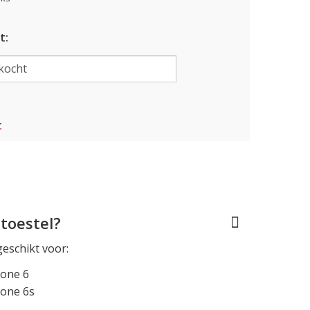
t:
t
toestel?
geschikt voor:
hone 6
hone 6s