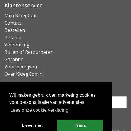
Klantenservice
Mijn KloegCom
Contact
Bestellen
Betalen
Verzending
Ruilen of Retourneren
Garantie
Voor bedrijven
Over KloegCom.nl
Nieuwsbrief ontvangen?
Wij maken gebruik van marketing cookies
voor personalisatie van advertenties.
Lees onze cookie verklaring
Inschrijven
Liever niet
Prima
© KloegCom 2008 - 2026 -
Algemene voorwaarden
-
Cookieverklaring
-