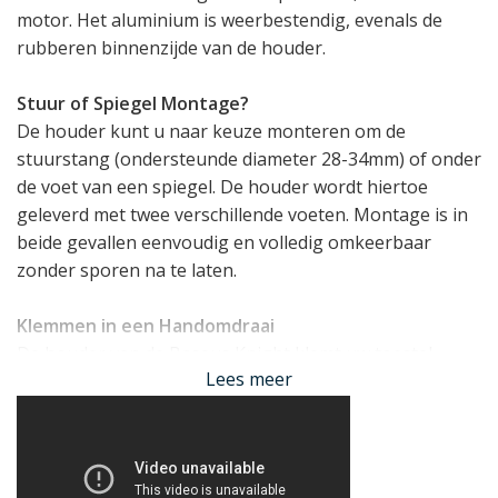
motor. Het aluminium is weerbestendig, evenals de
rubberen binnenzijde van de houder.
Stuur of Spiegel Montage?
De houder kunt u naar keuze monteren om de
stuurstang (ondersteunde diameter 28-34mm) of onder
de voet van een spiegel. De houder wordt hiertoe
geleverd met twee verschillende voeten. Montage is in
beide gevallen eenvoudig en volledig omkeerbaar
zonder sporen na te laten.
Klemmen in een Handomdraai
De houder van de Baseus Knight klemt uw toestel
Lees meer
eenvoudig vast middels de draaiknop op de zijkant. De
houder is kantelbaar en nijgbaar dankzij het
kogelscharnier onder de houder. Hiermee is de houder
in vrijwel elke denkbare positie vast te zetten