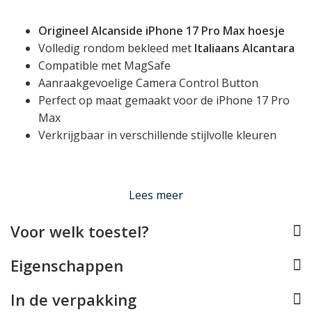
Origineel Alcanside iPhone 17 Pro Max hoesje
Volledig rondom bekleed met
Italiaans Alcantara
Compatible met MagSafe
Aanraakgevoelige Camera Control Button
Perfect op maat gemaakt voor de iPhone 17 Pro
Max
Verkrijgbaar in verschillende stijlvolle kleuren
Compatible met MagSafe
Lees meer
Deze Alcantara iPhone 17 Pro Max case is volledig
compatible met Apple MagSafe. In de achterzijde van de
Voor welk toestel?
hoes is een magnetische ring verwerkt die perfect met
MagSafe opladers en andere MagSafe accessoires
Eigenschappen
werkt, zoals houders, wallets en stands.
In de verpakking