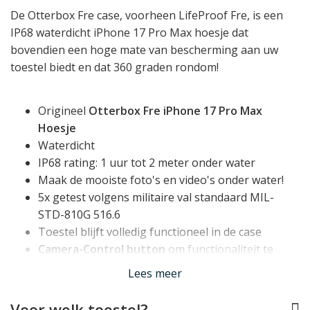
De Otterbox Fre case, voorheen LifeProof Fre, is een
IP68 waterdicht iPhone 17 Pro Max hoesje dat
bovendien een hoge mate van bescherming aan uw
toestel biedt en dat 360 graden rondom!
Origineel
Otterbox Fre iPhone 17 Pro Max
Hoesje
Waterdicht
IP68 rating: 1 uur tot 2 meter onder water
Maak de mooiste foto's en video's onder water!
5x getest volgens militaire val standaard MIL-
STD-810G 516.6
Toestel blijft volledig functioneel in de case
Camera-Control button
om functionaliteit te
behouden
Lees meer
Compatible met
MagSafe
Perfect op maat voor de iPhone 17 Pro Max
Voor welk toestel?