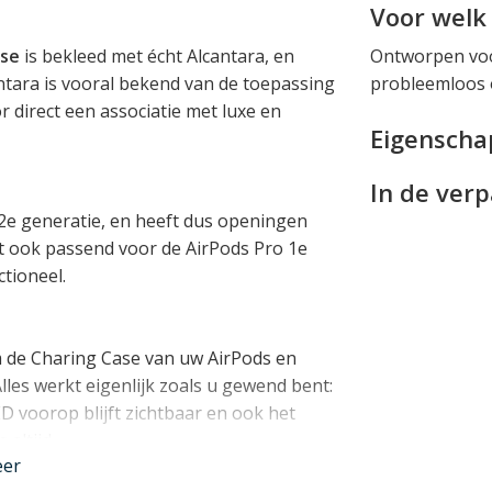
Voor welk 
ase
is bekleed met écht Alcantara, en
Ontworpen voo
antara is vooral bekend van de toepassing
probleemloos 
r direct een associatie met luxe en
Eigensch
In de ver
2e generatie, en heeft dus openingen
t ook passend voor de AirPods Pro 1e
ctioneel.
m de Charing Case van uw AirPods en
les werkt eigenlijk zoals u gewend bent:
ED voorop blijft zichtbaar en ook het
altijd.
eer