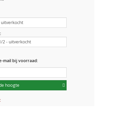
:
-mail bij voorraad:
de hoogte
t