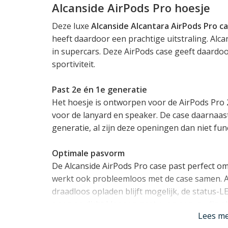
Alcanside AirPods Pro hoesje
Deze luxe
Alcanside Alcantara AirPods Pro c
heeft daardoor een prachtige uitstraling. Alc
in supercars. Deze AirPods case geeft daardoo
sportiviteit.
Past 2e én 1e generatie
Het hoesje is ontworpen voor de AirPods Pro 
voor de lanyard en speaker. De case daarnaas
generatie, al zijn deze openingen dan niet fun
Optimale pasvorm
De Alcanside AirPods Pro case past perfect o
werkt ook probleemloos met de case samen. Al
draadloos opladen blijft mogelijk, de status-L
open en dicht klappen gaat even eenvoudig als 
Lees m