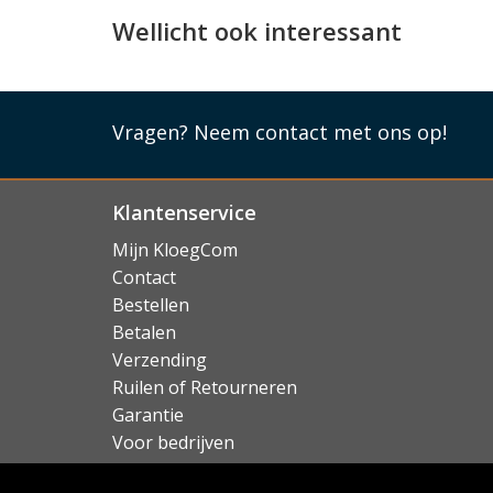
Dutch Design!
Wellicht ook interessant
Alcanside is een merk van Nederlandse oorsp
direct een streepje voor heeft! De accessoires
vervaardigd, en zijn verkrijgbaar voor alle A
Apple Watch.
Vragen?
Neem contact met ons op!
Lees mi
Klantenservice
Mijn KloegCom
Contact
Bestellen
Betalen
Verzending
Ruilen of Retourneren
Garantie
Voor bedrijven
Over KloegCom.nl