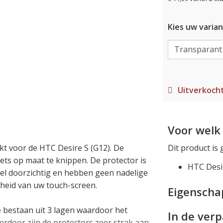
Kies uw varian
Uitverkoch
Voor welk 
kt voor de HTC Desire S (G12). De
Dit product is 
iets op maat te knippen. De protector is
HTC Desi
eel doorzichtig en hebben geen nadelige
gheid van uw touch-screen.
Eigensch
ze bestaan uit 3 lagen waardoor het
In de ver
rdoor zijn de protectors zeer strak aan