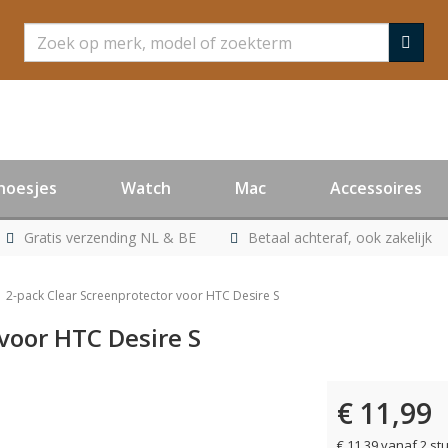
Zoeken
hoesjes
Watch
Mac
Accessoires
Gratis verzending NL & BE
Betaal achteraf, ook zakelijk
2-pack Clear Screenprotector voor HTC Desire S
voor HTC Desire S
€ 11,99
er leverbaar
€ 11,39 vanaf 2 st