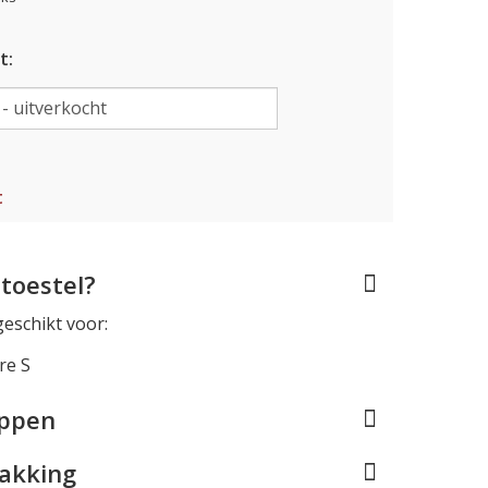
t:
t
toestel?
geschikt voor:
re S
appen
pakking