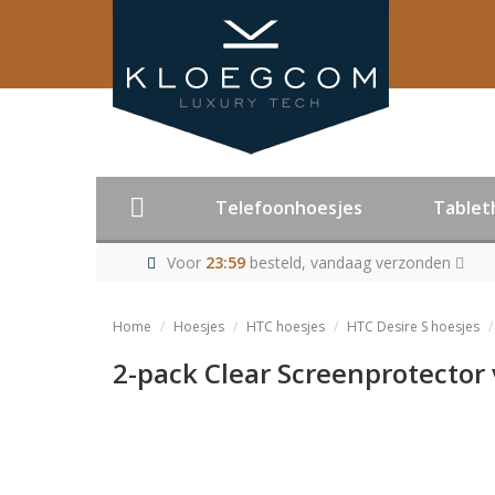
Telefoonhoesjes
Tablet
Voor
23:59
besteld, vandaag verzonden
Home
Hoesjes
HTC hoesjes
HTC Desire S hoesjes
2-pack Clear Screenprotector 
Product niet me