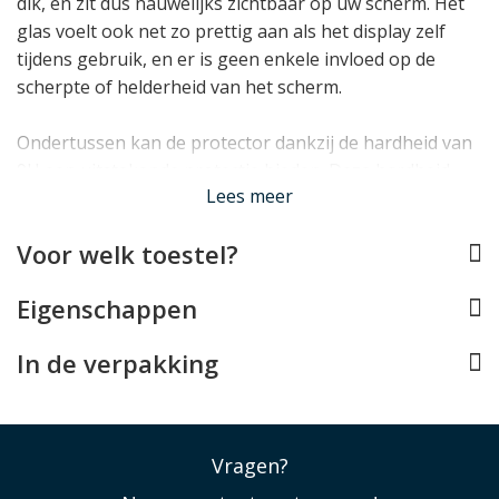
dik, en zit dus nauwelijks zichtbaar op uw scherm. Het
glas voelt ook net zo prettig aan als het display zelf
tijdens gebruik, en er is geen enkele invloed op de
scherpte of helderheid van het scherm.
Ondertussen kan de protector dankzij de hardheid van
9H een uitstekende protectie bieden. Deze hardheid
Lees meer
geeft aan dat het scherm zeer krasbestendig is en
bovendien veel energie absorbeert bij directe impact,
Voor welk toestel?
zodat het kostbare display van uw Xiaomi Redmi Pad
Pro bij een ongelukje hopelijk ongeschonden blijft.
Eigenschappen
In de verpakking
Lees minder
Vragen?