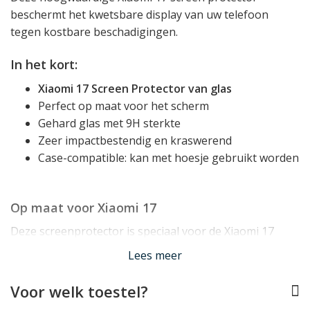
beschermt het kwetsbare display van uw telefoon
tegen kostbare beschadigingen.
In het kort:
Xiaomi 17 Screen Protector van glas
Perfect op maat voor het scherm
Gehard glas met 9H sterkte
Zeer impactbestendig en kraswerend
Case-compatible: kan met hoesje gebruikt worden
Op maat voor Xiaomi 17
Deze screenprotector is speciaal voor de Xiaomi 17
ontworpen en past dan ook perfect op het scherm. De
Lees meer
protector bedekt daarbij het volledige glasoppervlak
van het scherm.
Voor welk toestel?