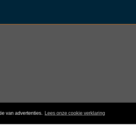
nder
ie van advertenties.
Lees onze cookie verklaring
© KloegCom 2008 - 2026 -