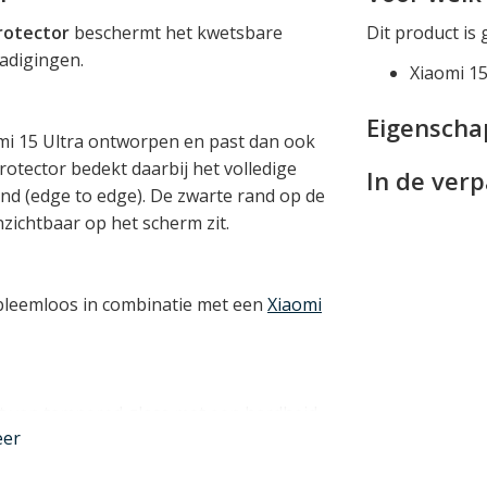
protector
beschermt het kwetsbare
Dit product is 
adigingen.
Xiaomi 15
Eigensch
omi 15 Ultra ontworpen en past dan ook
protector bedekt daarbij het volledige
In de ver
nd (edge to edge). De zwarte rand op de
nzichtbaar op het scherm zit.
obleemloos in combinatie met een
Xiaomi
kt van tempered glass met een hardheid
eer
eem krasbestendig is en in staat is veel
impact.