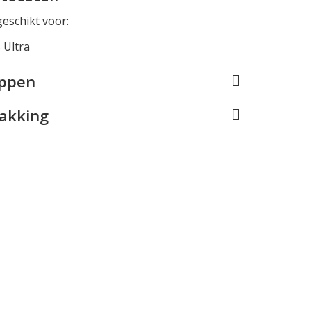
geschikt voor:
 Ultra
appen
pakking