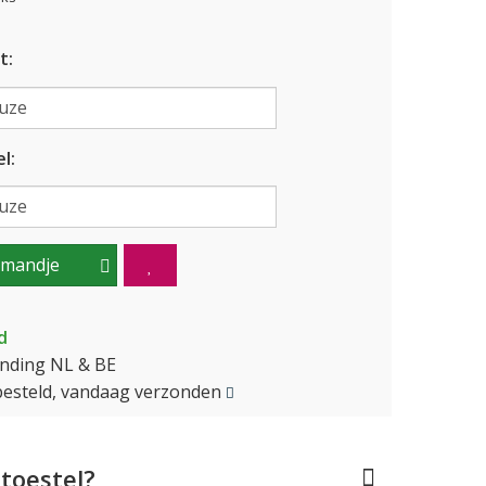
t:
l:
lmandje
d
ending NL & BE
besteld, vandaag verzonden
toestel?