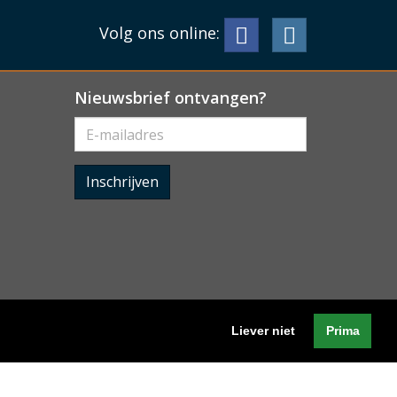
Volg ons online:
Nieuwsbrief ontvangen?
Inschrijven
Liever niet
Prima
Algemene voorwaarden
-
Cookieverklaring
-
Privacyverklaring