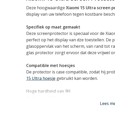
Deze hoogwaardige
Xiaomi 15 Ultra screen 
display van uw telefoon tegen kostbare besch
Specifiek op maat gemaakt
Deze screenprotector is speciaal voor de Xia
perfect op het display van dze toestellen. De 
glasoppervlak van het scherm, van rand tot ra
glas protector zorgt ervoor dat deze vrijwel o
Compatible met hoesjes
De protector is case compatible, zodat hij pr
15 Ultra hoesje
gebruikt kan worden.
Hoge hardheid van 9H
De Xiaomi 15 Ultra screenprotector is gemaa
Lees m
van 9H. Dit betekent dat het geharde glas extr
schadelijke energie de absorberen bij directe 