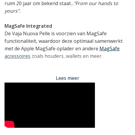
ruim 20 jaar om bekend staat...
"From our hands to
yours"
.
MagSafe Integrated
De Vaja Nuova Pelle is voorzien van MagSafe
functionaliteit, waardoor deze optimaal samenwerkt
met de Apple MagSafe oplader en andere
MagSafe
accessoires
zoals houders, wallets en meer.
Super Slanke bescherming
Lees meer
De Vaja Nuova Pelle voor iPhone 13 is een bijzonder
hoesje voor een specifieke gebruiker. Dit hoesje biedt
namelijk geen valbescherming, opbergruimte of
andere functionaliteit. De case is puur en alleen
ontworpen om een minimalistische bescherming
rondom te bieden en zo dicht mogelijk bij het gevoel
van een kale iPhone te blijven.