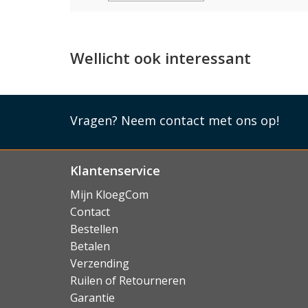
Apple Pencil
De toetsenbord hoes werkt ook feilloos samen 
Wellicht ook interessant
hoes zo ontworpen dat alle functionaliteiten 
blijven, de hoes voorzien óók in een veilige o
Lees mi
Vragen?
Neem contact met ons op!
Klantenservice
Mijn KloegCom
Contact
Bestellen
Betalen
Verzending
Ruilen of Retourneren
Garantie