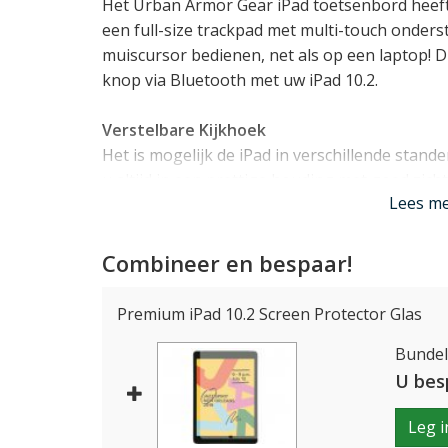
Het Urban Armor Gear iPad toetsenbord heeft
een full-size trackpad met multi-touch onder
muiscursor bedienen, net als op een laptop! D
knop via Bluetooth met uw iPad 10.2.
Verstelbare Kijkhoek
Het is mogelijk de iPad in verschillende stand
u altijd in een prettige houding met goed zich
Lees m
Uitmuntende bescherming
De basis van de Urban Armor Gear Rugged K
Combineer en bespaar!
hybride iPad case die perfect op maat gemaakt 
generatie). Deze cover klikt hierdoor eenvoud
Premium iPad 10.2 Screen Protector Glas
doeltreffende bescherming: zelfs bij een val va
Bundelp
deze case. Dit is te danken aan het co-molde
polycarbonaat is gecombineerd met schokabs
U bes
hoeken. Uiteraard blijven alle toetsen, aansl
Leg i
bedienen.