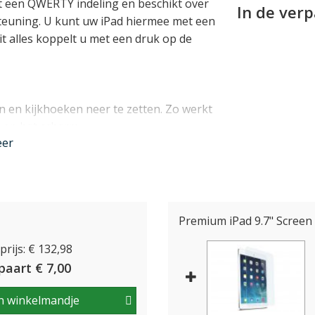
 een QWERTY indeling en beschikt over
In de ver
steuning. U kunt uw iPad hiermee met een
it alles koppelt u met een druk op de
en en kijkhoeken neer te zetten. Zo werkt
t op het scherm.
eer
eyboard Case wordt gevormd door een
is voor de iPad 10.2 (7e, 8e en 9e
ig om de iPad en biedt een zeer
Premium iPad 9.7" Screen 
n 2,5 meter hoogte blijft de iPad heel in
rijs: € 132,98
d design waarin impactbestendig
orberend TPU rubber op alle randen en
paart € 7,00
uitingen en de camera probleemloos te
n winkelmandje