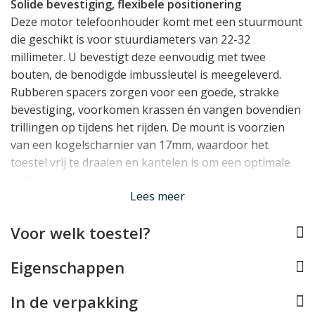
Solide bevestiging, flexibele positionering
Deze motor telefoonhouder komt met een stuurmount
die geschikt is voor stuurdiameters van 22-32
millimeter. U bevestigt deze eenvoudig met twee
bouten, de benodigde imbussleutel is meegeleverd.
Rubberen spacers zorgen voor een goede, strakke
bevestiging, voorkomen krassen én vangen bovendien
trillingen op tijdens het rijden. De mount is voorzien
van een kogelscharnier van 17mm, waardoor het
toestel vrij te draaien en kantelen is om een optimale
kijkhoek te verkrijgen.
Lees meer
Uw iPhone vast in een handomdraai
Voor welk toestel?
Deze Tigra motormount komt vervolgens met een
iPhone 11 Pro hoesje
met een speciaal CrossLoc
Eigenschappen
bevestigingspunt achterop. Deze case is met een
draaiende beweging op de stuurmount te bevestigen.
In de verpakking
Uw iPhone zit dus letterlijk in een handomdraai vast!