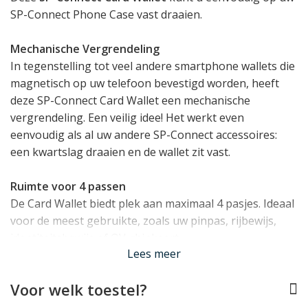
SP-Connect Phone Case vast draaien.
Mechanische Vergrendeling
In tegenstelling tot veel andere smartphone wallets die
magnetisch op uw telefoon bevestigd worden, heeft
deze SP-Connect Card Wallet een mechanische
vergrendeling. Een veilig idee! Het werkt even
eenvoudig als al uw andere SP-Connect accessoires:
een kwartslag draaien en de wallet zit vast.
Ruimte voor 4 passen
De Card Wallet biedt plek aan maximaal 4 pasjes. Ideaal
voor de meest gebruikte, zoals uw pinpas, rijbewijs,
identiteitsbewijs of OV-chipkaart.
Lees meer
RFID Blokkering
Voor welk toestel?
Deze pasjeshouder van SP-Connect is voorzien van
RFID blokkering om het skimmen van uw kaarten te