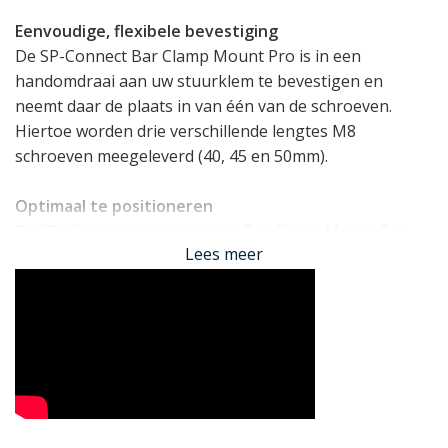
Eenvoudige, flexibele bevestiging
De SP-Connect Bar Clamp Mount Pro is in een
handomdraai aan uw stuurklem te bevestigen en
neemt daar de plaats in van één van de schroeven.
Hiertoe worden drie verschillende lengtes M8
schroeven meegeleverd (40, 45 en 50mm).
Optimaal te positioneren
De "Pro" toevoeging van deze Bar Clamp Mount Pro
Lees meer
duidt op de uitgebreide verstelmogelijkheden van de
mount. Deze is te kantelen, te hellen en te roteren om
tot een optimale positie van uw toestel te komen.
Uw telefoon vast in een handomdraai
Zodra de Bar Clamp Mount Pro op uw stuur bevestigd
is, kunt u uw telefoon met SP-Connect case (los
verkrijgbaar) in een handomdraai op de mount