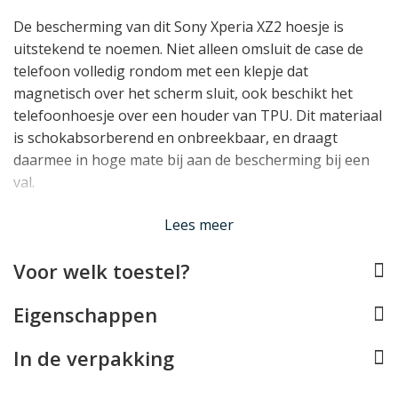
De bescherming van dit Sony Xperia XZ2 hoesje is
uitstekend te noemen. Niet alleen omsluit de case de
telefoon volledig rondom met een klepje dat
magnetisch over het scherm sluit, ook beschikt het
telefoonhoesje over een houder van TPU. Dit materiaal
is schokabsorberend en onbreekbaar, en draagt
daarmee in hoge mate bij aan de bescherming bij een
val.
Lees meer
Uiteraard blijft alle functionaliteit van de Sony Xperia
XZ2 in deze case normaal te gebruiken. Daarnaast
Voor welk toestel?
beschikt het hoesje over
opbergvakjes voor pasjes
én
een handig
standaardje
waarmee uw telefoon rechtop
Eigenschappen
neergezet kan worden.
In de verpakking
Lees minder